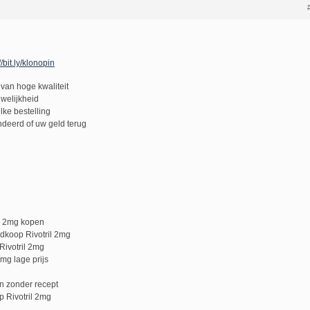
//bit.ly/klonopin
van hoge kwaliteit
uwelijkheid
lke bestelling
deerd of uw geld terug
il 2mg kopen
edkoop Rivotril 2mg
Rivotril 2mg
mg lage prijs
en zonder recept
p Rivotril 2mg