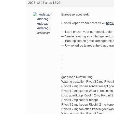
2025-12-16 a las 18:23
Europese apotheek
Rivotril kopen zonder recept! =>
https:
kudecagi
kudecagi
— Lage prijzen voor geneesmiddelen 
Participante
— Snelle levering en volledige vertro
— Bonuspillen en grote kortingen bij e
— Uw volledige tevredenheid gegaran
.
.
.
.
.
goedkoop Rivotril 2mg
Waar te bestellen Rivotril 2 mg Rivotr
Rivotril 2 mg kopen zonder recept go
Rivotril 2 mg kopen Waar te bestellen 
koop goedkoop Rivotril 2mg Rivotril 2 
Rivotril 2mg zonder recept
Rivotril 2 mg kopen Rivotril 2 mg kop
Rivotril 2 mg tabletten kopen goedkoo
Waar te bestellen Rivotril 2 mg