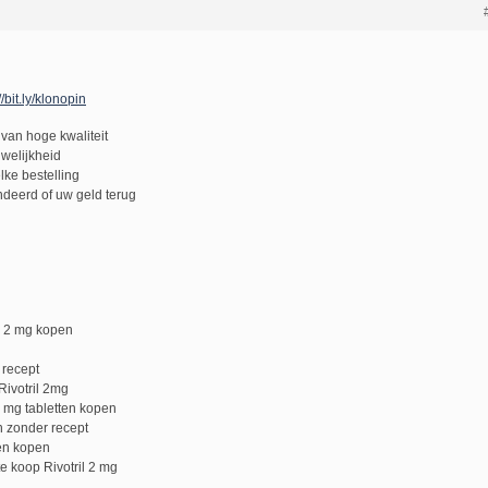
//bit.ly/klonopin
van hoge kwaliteit
uwelijkheid
lke bestelling
deerd of uw geld terug
il 2 mg kopen
 recept
Rivotril 2mg
2 mg tabletten kopen
n zonder recept
ten kopen
e koop Rivotril 2 mg