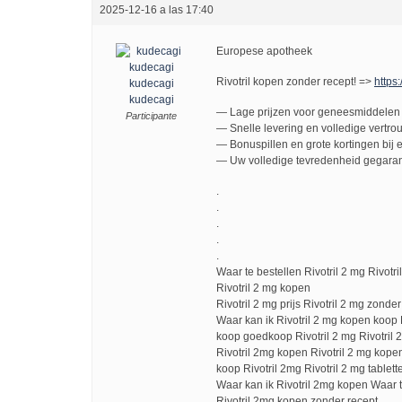
2025-12-16 a las 17:40
Europese apotheek
Rivotril kopen zonder recept! =>
https:
kudecagi
kudecagi
— Lage prijzen voor geneesmiddelen 
Participante
— Snelle levering en volledige vertro
— Bonuspillen en grote kortingen bij e
— Uw volledige tevredenheid gegaran
.
.
.
.
.
Waar te bestellen Rivotril 2 mg Rivotr
Rivotril 2 mg kopen
Rivotril 2 mg prijs Rivotril 2 mg zonder
Waar kan ik Rivotril 2 mg kopen koop 
koop goedkoop Rivotril 2 mg Rivotril 
Rivotril 2mg kopen Rivotril 2 mg kope
koop Rivotril 2mg Rivotril 2 mg tablet
Waar kan ik Rivotril 2mg kopen Waar t
Rivotril 2mg kopen zonder recept