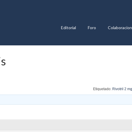
Editorial
Foro
Colaboracio
js
Etiquetado:
Rivotril 2 mg