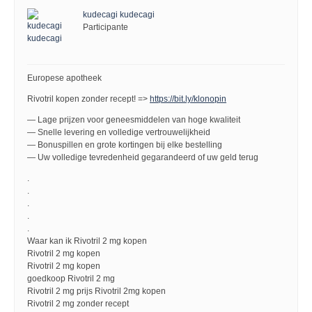
kudecagi kudecagi
Participante
Europese apotheek
Rivotril kopen zonder recept! =>
https://bit.ly/klonopin
— Lage prijzen voor geneesmiddelen van hoge kwaliteit
— Snelle levering en volledige vertrouwelijkheid
— Bonuspillen en grote kortingen bij elke bestelling
— Uw volledige tevredenheid gegarandeerd of uw geld terug
.
.
.
.
.
Waar kan ik Rivotril 2 mg kopen
Rivotril 2 mg kopen
Rivotril 2 mg kopen
goedkoop Rivotril 2 mg
Rivotril 2 mg prijs Rivotril 2mg kopen
Rivotril 2 mg zonder recept