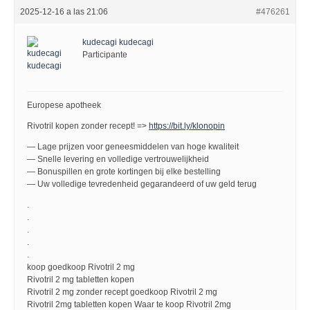
2025-12-16 a las 21:06
#476261
kudecagi kudecagi
Participante
Europese apotheek
Rivotril kopen zonder recept! =>
https://bit.ly/klonopin
— Lage prijzen voor geneesmiddelen van hoge kwaliteit
— Snelle levering en volledige vertrouwelijkheid
— Bonuspillen en grote kortingen bij elke bestelling
— Uw volledige tevredenheid gegarandeerd of uw geld terug
.
.
.
.
.
koop goedkoop Rivotril 2 mg
Rivotril 2 mg tabletten kopen
Rivotril 2 mg zonder recept goedkoop Rivotril 2 mg
Rivotril 2mg tabletten kopen Waar te koop Rivotril 2mg