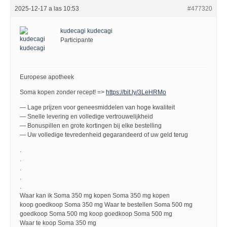
2025-12-17 a las 10:53
#477320
kudecagi kudecagi
Participante
Europese apotheek
Soma kopen zonder recept! =>
https://bit.ly/3LeHRMo
— Lage prijzen voor geneesmiddelen van hoge kwaliteit
— Snelle levering en volledige vertrouwelijkheid
— Bonuspillen en grote kortingen bij elke bestelling
— Uw volledige tevredenheid gegarandeerd of uw geld terug
.
.
.
.
.
Waar kan ik Soma 350 mg kopen Soma 350 mg kopen
koop goedkoop Soma 350 mg Waar te bestellen Soma 500 mg
goedkoop Soma 500 mg koop goedkoop Soma 500 mg
Waar te koop Soma 350 mg