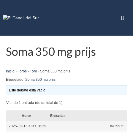
Soma 350 mg prijs
Inicio
›
Foros
›
Foro
›
Soma 350 mg prijs
Etiquetado:
Soma 350 mg prijs
Este debate está vacío.
Viendo 1 entrada (de un total de 1)
Autor
Entradas
2025-12-16 a las 18:29
#475975