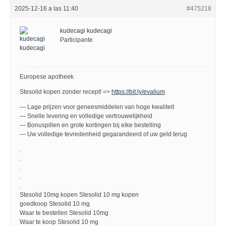
2025-12-16 a las 11:40
#475218
kudecagi kudecagi
Participante
Europese apotheek
Stesolid kopen zonder recept! =>
https://bit.ly/evalium
— Lage prijzen voor geneesmiddelen van hoge kwaliteit
— Snelle levering en volledige vertrouwelijkheid
— Bonuspillen en grote kortingen bij elke bestelling
— Uw volledige tevredenheid gegarandeerd of uw geld terug
.
.
.
.
.
Stesolid 10mg kopen Stesolid 10 mg kopen
goedkoop Stesolid 10 mg
Waar te bestellen Stesolid 10mg
Waar te koop Stesolid 10 mg