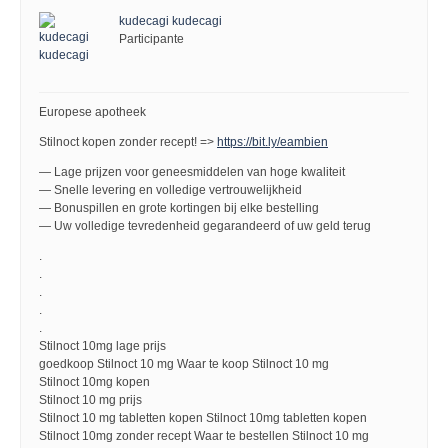
kudecagi kudecagi
Participante
Europese apotheek
Stilnoct kopen zonder recept! =>
https://bit.ly/eambien
— Lage prijzen voor geneesmiddelen van hoge kwaliteit
— Snelle levering en volledige vertrouwelijkheid
— Bonuspillen en grote kortingen bij elke bestelling
— Uw volledige tevredenheid gegarandeerd of uw geld terug
.
.
.
.
.
Stilnoct 10mg lage prijs
goedkoop Stilnoct 10 mg Waar te koop Stilnoct 10 mg
Stilnoct 10mg kopen
Stilnoct 10 mg prijs
Stilnoct 10 mg tabletten kopen Stilnoct 10mg tabletten kopen
Stilnoct 10mg zonder recept Waar te bestellen Stilnoct 10 mg