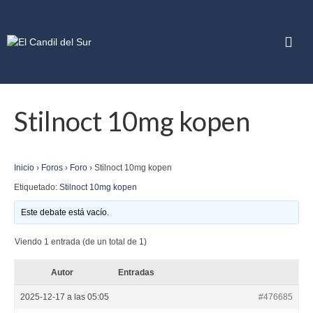
Stilnoct 10mg kopen
Inicio
›
Foros
›
Foro
›
Stilnoct 10mg kopen
Etiquetado:
Stilnoct 10mg kopen
Este debate está vacío.
Viendo 1 entrada (de un total de 1)
Autor
Entradas
2025-12-17 a las 05:05
#476685