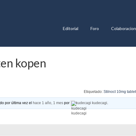
Editorial
Foro
Colaboracio
ten kopen
Etiquetado:
Stilnoct 10mg table
do por última vez el
hace 1 año, 1 mes
por
kudecagi kudecagi
.