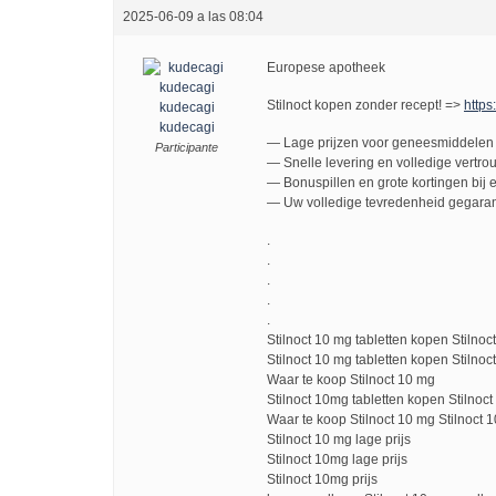
2025-06-09 a las 08:04
Europese apotheek
Stilnoct kopen zonder recept! =>
https
kudecagi
kudecagi
— Lage prijzen voor geneesmiddelen 
Participante
— Snelle levering en volledige vertro
— Bonuspillen en grote kortingen bij e
— Uw volledige tevredenheid gegaran
.
.
.
.
.
Stilnoct 10 mg tabletten kopen Stilno
Stilnoct 10 mg tabletten kopen Stilnoc
Waar te koop Stilnoct 10 mg
Stilnoct 10mg tabletten kopen Stilnoct
Waar te koop Stilnoct 10 mg Stilnoct 
Stilnoct 10 mg lage prijs
Stilnoct 10mg lage prijs
Stilnoct 10mg prijs