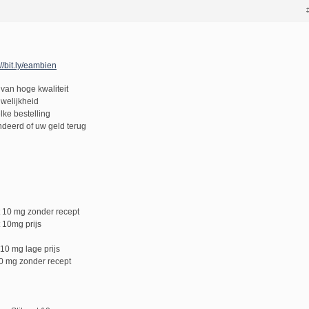
://bit.ly/eambien
van hoge kwaliteit
uwelijkheid
lke bestelling
deerd of uw geld terug
ct 10 mg zonder recept
t 10mg prijs
 10 mg lage prijs
10 mg zonder recept