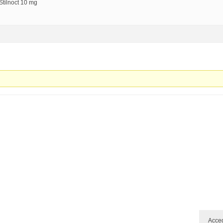
Stilnoct 10 mg
Acce