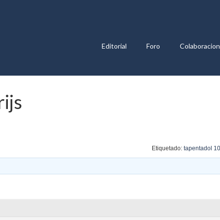
Editorial
Foro
Colaboracio
ijs
Etiquetado:
tapentadol 10