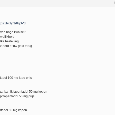
tps://bit.ly/3r8qSVd
van hoge kwaliteit
uwelijkheid
lke bestelling
deerd of uw geld terug
tadol 100 mg lage prijs
ar kan ik tapentadol 50 mg kopen
t tapentadol 50 mg prijs
ntadol 50 mg kopen