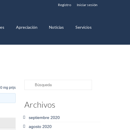
Registro
Iniciar sesión
nes
Apreciación
Noticias
Servicios
Buscar
0 mg prijs
por:
Archivos
septiembre 2020
agosto 2020