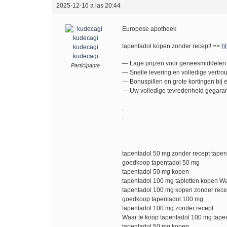
2025-12-16 a las 20:44
Europese apotheek
tapentadol kopen zonder recept! =>
ht
kudecagi
kudecagi
— Lage prijzen voor geneesmiddelen 
Participante
— Snelle levering en volledige vertro
— Bonuspillen en grote kortingen bij e
— Uw volledige tevredenheid gegaran
.
.
.
.
.
tapentadol 50 mg zonder recept tapen
goedkoop tapentadol 50 mg
tapentadol 50 mg kopen
tapentadol 100 mg tabletten kopen Wa
tapentadol 100 mg kopen zonder recep
goedkoop tapentadol 100 mg
tapentadol 100 mg zonder recept
Waar te koop tapentadol 100 mg tape
tapentadol 50 mg kopen