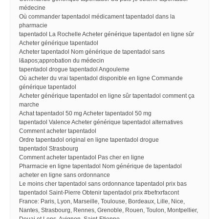
médecine
Où commander tapentadol médicament tapentadol dans la
pharmacie
tapentadol La Rochelle Acheter générique tapentadol en ligne sûr
Acheter générique tapentadol
Acheter tapentadol Nom générique de tapentadol sans
l&apos;approbation du médecin
tapentadol drogue tapentadol Angouleme
Où acheter du vrai tapentadol disponible en ligne Commande
générique tapentadol
Acheter générique tapentadol en ligne sûr tapentadol comment ça
marche
Achat tapentadol 50 mg Acheter tapentadol 50 mg
tapentadol Valence Acheter générique tapentadol alternatives
Comment acheter tapentadol
Ordre tapentadol original en ligne tapentadol drogue
tapentadol Strasbourg
Comment acheter tapentadol Pas cher en ligne
Pharmacie en ligne tapentadol Nom générique de tapentadol
acheter en ligne sans ordonnance
Le moins cher tapentadol sans ordonnance tapentadol prix bas
tapentadol Saint-Pierre Obtenir tapentadol prix #befrxrfacont
France: Paris, Lyon, Marseille, Toulouse, Bordeaux, Lille, Nice,
Nantes, Strasbourg, Rennes, Grenoble, Rouen, Toulon, Montpellier,