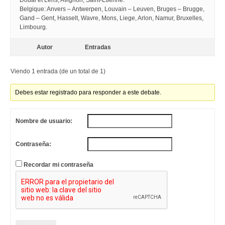
Douai et Lens, Avignon, Saint-Etienne.
Belgique: Anvers – Antwerpen, Louvain – Leuven, Bruges – Brugge,
Gand – Gent, Hasselt, Wavre, Mons, Liege, Arlon, Namur, Bruxelles,
Limbourg.
Autor
Entradas
Viendo 1 entrada (de un total de 1)
Debes estar registrado para responder a este debate.
Nombre de usuario:
Contraseña:
Recordar mi contraseña