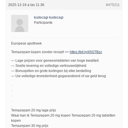
2025-12-16 a las 11:36
#475211
kudecagi kudecagi
Participante
Europese apotheek
Temazepam kopen zonder recept! =>
https://bit.ly/45GTBzz
— Lage prijzen voor geneesmiddelen van hoge kwaliteit
— Snelle levering en volledige vertrouwelijkheid
— Bonuspillen en grote kortingen bij elke bestelling
— Uw volledige tevredenheid gegarandeerd of uw geld terug
.
.
.
.
.
Temazepam 20 mg lage prijs
Waar kan ik Temazepam 20 mg kopen Temazepam 20 mg tabletten
kopen
Temazepam 30 mg prijs