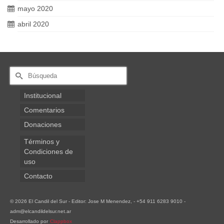
mayo 2020
abril 2020
Buscar
por:
Institucional
Comentarios
Donaciones
Términos y
Condiciones de
uso
Contacto
© 2026 El Candil del Sur - Editor: Jose M Menendez, - +54 911 6283 9010 -
adm@elcandildelsur.net.ar
Desarrollado por
Clappbox