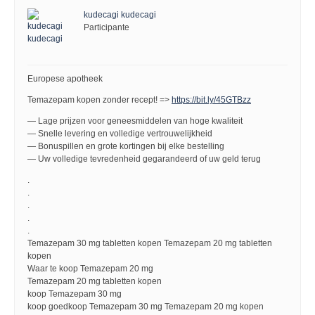
kudecagi kudecagi
Participante
Europese apotheek
Temazepam kopen zonder recept! =>
https://bit.ly/45GTBzz
— Lage prijzen voor geneesmiddelen van hoge kwaliteit
— Snelle levering en volledige vertrouwelijkheid
— Bonuspillen en grote kortingen bij elke bestelling
— Uw volledige tevredenheid gegarandeerd of uw geld terug
.
.
.
.
.
Temazepam 30 mg tabletten kopen Temazepam 20 mg tabletten
kopen
Waar te koop Temazepam 20 mg
Temazepam 20 mg tabletten kopen
koop Temazepam 30 mg
koop goedkoop Temazepam 30 mg Temazepam 20 mg kopen