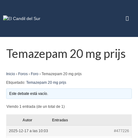
Temazepam 20 mg prijs
Inicio
›
Foros
›
Foro
›
Temazepam 20 mg prijs
Etiquetado:
Temazepam 20 mg prijs
Este debate está vacío.
Viendo 1 entrada (de un total de 1)
Autor
Entradas
2025-12-17 a las 10:03
#477226