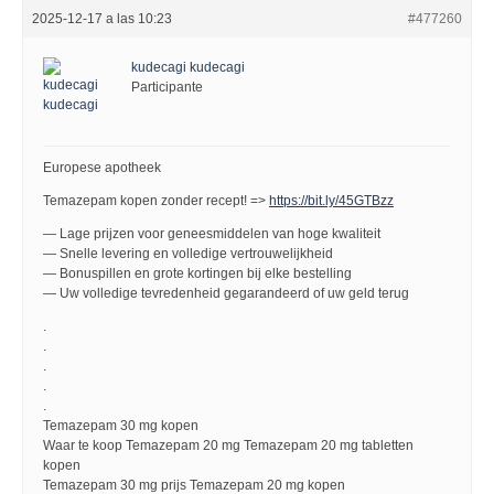
2025-12-17 a las 10:23
#477260
kudecagi kudecagi
Participante
Europese apotheek
Temazepam kopen zonder recept! =>
https://bit.ly/45GTBzz
— Lage prijzen voor geneesmiddelen van hoge kwaliteit
— Snelle levering en volledige vertrouwelijkheid
— Bonuspillen en grote kortingen bij elke bestelling
— Uw volledige tevredenheid gegarandeerd of uw geld terug
.
.
.
.
.
Temazepam 30 mg kopen
Waar te koop Temazepam 20 mg Temazepam 20 mg tabletten
kopen
Temazepam 30 mg prijs Temazepam 20 mg kopen