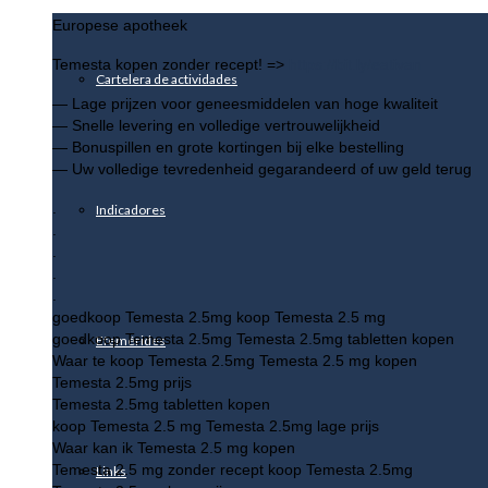
Europese apotheek
Temesta kopen zonder recept! =>
https://bit.ly/eativan
Cartelera de actividades
— Lage prijzen voor geneesmiddelen van hoge kwaliteit
— Snelle levering en volledige vertrouwelijkheid
— Bonuspillen en grote kortingen bij elke bestelling
— Uw volledige tevredenheid gegarandeerd of uw geld terug
.
Indicadores
.
.
.
.
goedkoop Temesta 2.5mg koop Temesta 2.5 mg
goedkoop Temesta 2.5mg Temesta 2.5mg tabletten kopen
Efemérides
Waar te koop Temesta 2.5mg Temesta 2.5 mg kopen
Temesta 2.5mg prijs
Temesta 2.5mg tabletten kopen
koop Temesta 2.5 mg Temesta 2.5mg lage prijs
Waar kan ik Temesta 2.5 mg kopen
Temesta 2.5 mg zonder recept koop Temesta 2.5mg
Links