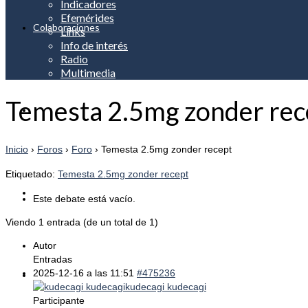
Indicadores
Efemérides
Colaboraciones
Links
Info de interés
Radio
Multimedia
Temesta 2.5mg zonder rec
Apreciación
Inicio
›
Foros
›
Foro
›
Temesta 2.5mg zonder recept
Etiquetado:
Temesta 2.5mg zonder recept
Noticias
Este debate está vacío.
Viendo 1 entrada (de un total de 1)
Autor
Entradas
2025-12-16 a las 11:51
#475236
Servicios
kudecagi kudecagi
Participante