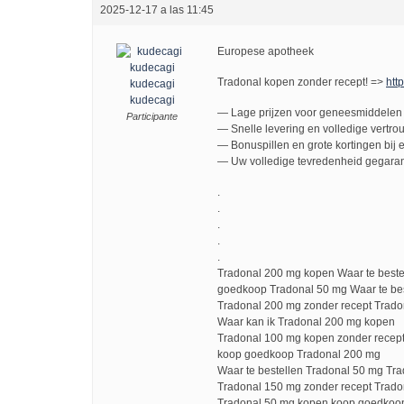
2025-12-17 a las 11:45
Europese apotheek
Tradonal kopen zonder recept! =>
http
kudecagi
kudecagi
— Lage prijzen voor geneesmiddelen 
Participante
— Snelle levering en volledige vertro
— Bonuspillen en grote kortingen bij e
— Uw volledige tevredenheid gegaran
.
.
.
.
.
Tradonal 200 mg kopen Waar te beste
goedkoop Tradonal 50 mg Waar te bes
Tradonal 200 mg zonder recept Trado
Waar kan ik Tradonal 200 mg kopen
Tradonal 100 mg kopen zonder recept
koop goedkoop Tradonal 200 mg
Waar te bestellen Tradonal 50 mg Tr
Tradonal 150 mg zonder recept Trado
Tradonal 50 mg kopen koop goedkoo