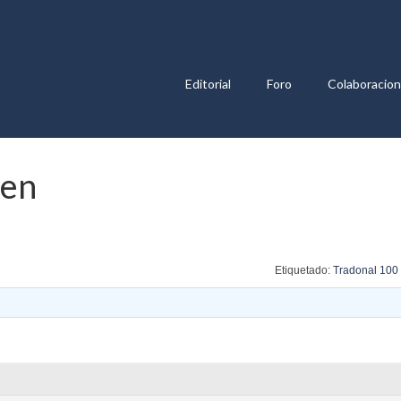
Editorial
Foro
Colaboracio
pen
Etiquetado:
Tradonal 100