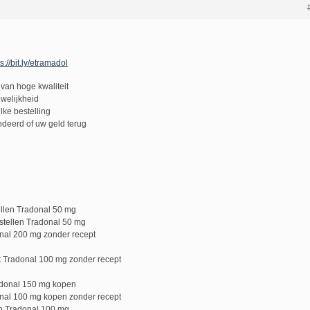
s://bit.ly/etramadol
van hoge kwaliteit
uwelijkheid
lke bestelling
deerd of uw geld terug
llen Tradonal 50 mg
tellen Tradonal 50 mg
nal 200 mg zonder recept
 Tradonal 100 mg zonder recept
adonal 150 mg kopen
nal 100 mg kopen zonder recept
p Tradonal 100 mg