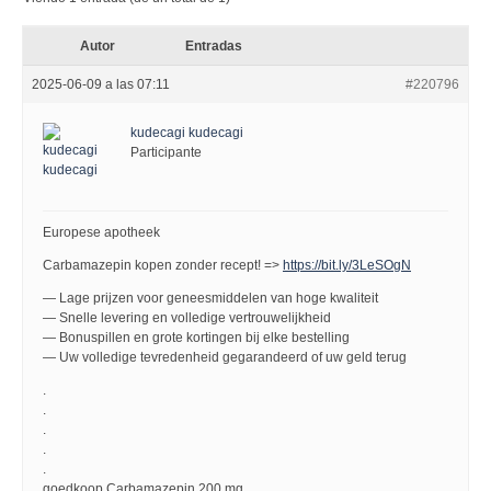
Autor
Entradas
2025-06-09 a las 07:11
#220796
kudecagi kudecagi
Participante
Europese apotheek
Carbamazepin kopen zonder recept! =>
https://bit.ly/3LeSOgN
— Lage prijzen voor geneesmiddelen van hoge kwaliteit
— Snelle levering en volledige vertrouwelijkheid
— Bonuspillen en grote kortingen bij elke bestelling
— Uw volledige tevredenheid gegarandeerd of uw geld terug
.
.
.
.
.
goedkoop Carbamazepin 200 mg