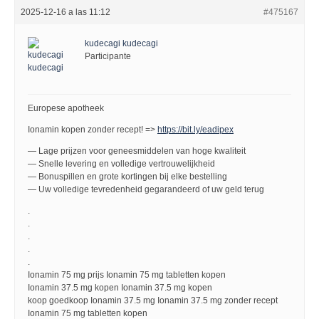
2025-12-16 a las 11:12
#475167
kudecagi kudecagi
Participante
Europese apotheek
Ionamin kopen zonder recept! =>
https://bit.ly/eadipex
— Lage prijzen voor geneesmiddelen van hoge kwaliteit
— Snelle levering en volledige vertrouwelijkheid
— Bonuspillen en grote kortingen bij elke bestelling
— Uw volledige tevredenheid gegarandeerd of uw geld terug
.
.
.
.
.
Ionamin 75 mg prijs Ionamin 75 mg tabletten kopen
Ionamin 37.5 mg kopen Ionamin 37.5 mg kopen
koop goedkoop Ionamin 37.5 mg Ionamin 37.5 mg zonder recept
Ionamin 75 mg tabletten kopen