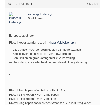
2025-12-17 a las 11:45
#477408
kudecagi kudecagi
Participante
Europese apotheek
Rivotril kopen zonder recept! =>
https://bit.ly/klonopin
— Lage prijzen voor geneesmiddelen van hoge kwaliteit
— Snelle levering en volledige vertrouwelijkheid
— Bonuspillen en grote kortingen bij elke bestelling
— Uw volledige tevredenheid gegarandeerd of uw geld terug
.
.
.
.
.
Rivotril 2mg kopen Waar te koop Rivotril 2mg
Rivotril 2 mg kopen Rivotril 2 mg kopen
Rivotril 2 mg kopen Rivotril 2 mg prijs
Rivotril 2mg kopen zonder recept Waar kan ik Rivotril 2mg kopen