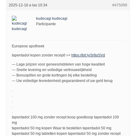
2025-12-16 a las 10:34
#475099
kudecagi kudecagi
Participante
Europese apotheek
tapentadol kopen zonder recept! =>
https://bit.ly/3r8qSVd
— Lage prijzen voor geneesmiddelen van hoge kwaliteit
— Snelle levering en volledige vertrouwelijkheid
— Bonuspillen en grote kortingen bij elke bestelling
— Uw volledige tevredenheid gegarandeerd of uw geld terug
.
.
.
.
.
tapentadol 100 mg zonder recept koop goedkoop tapentadol 100
mg
tapentadol 50 mg kopen Waar te bestellen tapentadol 50 mg
tapentadol 50 mg tabletten kopen tapentadol 50 mg zonder recept