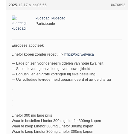
2025-12-17 a las 06:55
#476893
kudecagi kudecagi
Participante
Europese apotheek
Linefor kopen zonder recept! =>
https://bit.ly/elyrica
— Lage prijzen voor geneesmiddelen van hoge kwaliteit
— Snelle levering en volledige vertrouwelijkheid
— Bonuspillen en grote kortingen bij elke bestelling
— Uw volledige tevredenheid gegarandeerd of uw geld terug
.
.
.
.
.
Linefor 300 mg lage prijs
Waar te bestellen Linefor 300 mg Linefor 300mg kopen
Waar te koop Linefor 300mg Linefor 300mg kopen
Waar te koop Linefor 300mg Linefor 300mg kopen