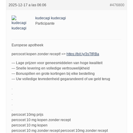
2025-12-17 a las 06:06
#476800
kudecagi kudecagi
Participante
Europese apotheek
percocet kopen zonder recept! =>
https://bit.ly/3sTtRBa
— Lage prijzen voor geneesmiddelen van hoge kwaliteit
— Snelle levering en volledige vertrouwelijkheid
— Bonuspillen en grote kortingen bij elke bestelling
— Uw volledige tevredenheid gegarandeerd of uw geld terug
.
.
.
.
.
percocet 10mg prijs
percocet 10 mg kopen zonder recept
percocet 10 mg kopen
percocet 10 mg zonder recept percocet 10mg zonder recept