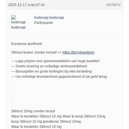
2025-12-17 a las 07:41
#476972
kudecagi kudecagi
Participante
Europese apotheek
Stilnoct kopen zonder recept! =>
https://bit.ly/eambien
— Lage prijzen voor geneesmiddelen van hoge kwaliteit
— Snelle levering en volledige vertrouwelijkheid
— Bonuspillen en grote kortingen bij elke bestelling
— Uw volledige tevredenheid gegarandeerd of uw geld terug
.
.
.
.
.
Stilnoct 10mg zonder recept
Waar te bestellen Stilnoct 10 mg Waar te koop Stilnoct 10mg
koop Stilnoct 10 mg goedkoop Stilnoct 10mg
Waar te bestellen Stilnoct 10 mg