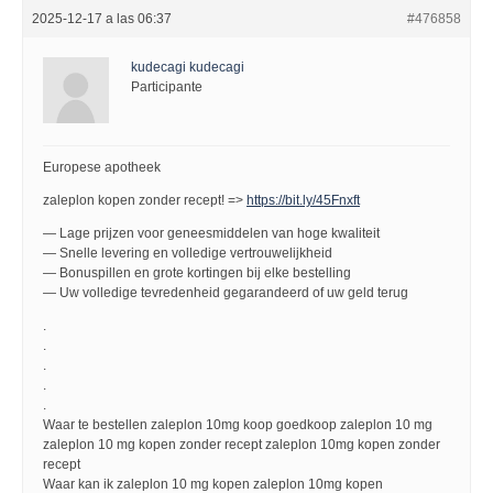
2025-12-17 a las 06:37
#476858
kudecagi kudecagi
Participante
Europese apotheek
zaleplon kopen zonder recept! =>
https://bit.ly/45Fnxft
— Lage prijzen voor geneesmiddelen van hoge kwaliteit
— Snelle levering en volledige vertrouwelijkheid
— Bonuspillen en grote kortingen bij elke bestelling
— Uw volledige tevredenheid gegarandeerd of uw geld terug
.
.
.
.
.
Waar te bestellen zaleplon 10mg koop goedkoop zaleplon 10 mg
zaleplon 10 mg kopen zonder recept zaleplon 10mg kopen zonder
recept
Waar kan ik zaleplon 10 mg kopen zaleplon 10mg kopen