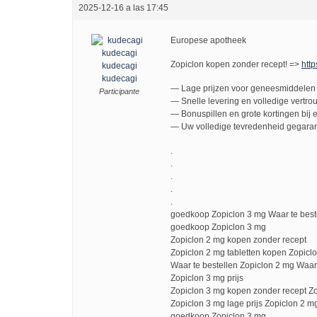
2025-12-16 a las 17:45
Europese apotheek
Zopiclon kopen zonder recept! =>
http
kudecagi
kudecagi
— Lage prijzen voor geneesmiddelen 
Participante
— Snelle levering en volledige vertro
— Bonuspillen en grote kortingen bij e
— Uw volledige tevredenheid gegaran
.
.
.
.
.
goedkoop Zopiclon 3 mg Waar te best
goedkoop Zopiclon 3 mg
Zopiclon 2 mg kopen zonder recept
Zopiclon 2 mg tabletten kopen Zopiclo
Waar te bestellen Zopiclon 2 mg Waar
Zopiclon 3 mg prijs
Zopiclon 3 mg kopen zonder recept Z
Zopiclon 3 mg lage prijs Zopiclon 2 mg
goedkoop Zopiclon 3 mg