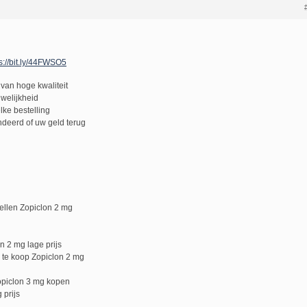
s://bit.ly/44FWSO5
van hoge kwaliteit
uwelijkheid
lke bestelling
deerd of uw geld terug
ellen Zopiclon 2 mg
n 2 mg lage prijs
 te koop Zopiclon 2 mg
opiclon 3 mg kopen
 prijs