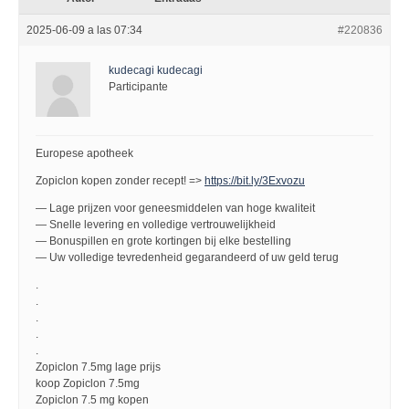
2025-06-09 a las 07:34
#220836
kudecagi kudecagi
Participante
Europese apotheek
Zopiclon kopen zonder recept! =>
https://bit.ly/3Exvozu
— Lage prijzen voor geneesmiddelen van hoge kwaliteit
— Snelle levering en volledige vertrouwelijkheid
— Bonuspillen en grote kortingen bij elke bestelling
— Uw volledige tevredenheid gegarandeerd of uw geld terug
.
.
.
.
.
Zopiclon 7.5mg lage prijs
koop Zopiclon 7.5mg
Zopiclon 7.5 mg kopen