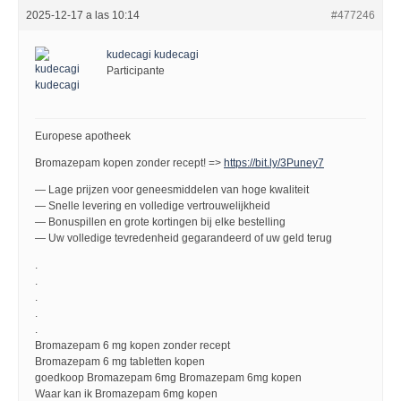
2025-12-17 a las 10:14
#477246
kudecagi kudecagi
Participante
Europese apotheek
Bromazepam kopen zonder recept! =>
https://bit.ly/3Puney7
— Lage prijzen voor geneesmiddelen van hoge kwaliteit
— Snelle levering en volledige vertrouwelijkheid
— Bonuspillen en grote kortingen bij elke bestelling
— Uw volledige tevredenheid gegarandeerd of uw geld terug
.
.
.
.
.
Bromazepam 6 mg kopen zonder recept
Bromazepam 6 mg tabletten kopen
goedkoop Bromazepam 6mg Bromazepam 6mg kopen
Waar kan ik Bromazepam 6mg kopen