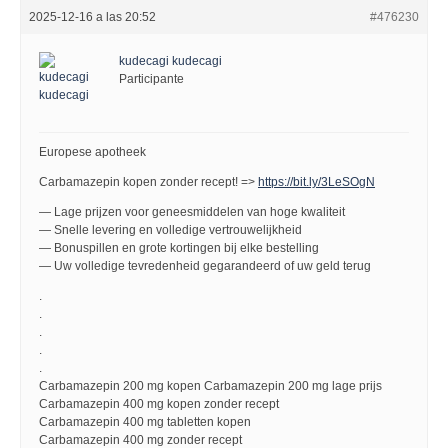
2025-12-16 a las 20:52
#476230
kudecagi kudecagi
Participante
Europese apotheek
Carbamazepin kopen zonder recept! =>
https://bit.ly/3LeSOgN
— Lage prijzen voor geneesmiddelen van hoge kwaliteit
— Snelle levering en volledige vertrouwelijkheid
— Bonuspillen en grote kortingen bij elke bestelling
— Uw volledige tevredenheid gegarandeerd of uw geld terug
.
.
.
.
.
Carbamazepin 200 mg kopen Carbamazepin 200 mg lage prijs
Carbamazepin 400 mg kopen zonder recept
Carbamazepin 400 mg tabletten kopen
Carbamazepin 400 mg zonder recept