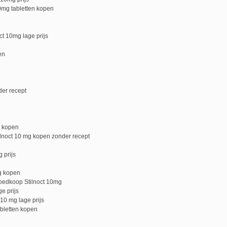
0mg tabletten kopen
ct 10mg lage prijs
en
der recept
g kopen
ilnoct 10 mg kopen zonder recept
 prijs
mg kopen
goedkoop Stilnoct 10mg
e prijs
 10 mg lage prijs
abletten kopen