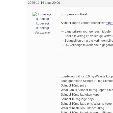
2025-12-16 a las 20:00
Europese apotheek
Stilnoct kopen zonder recept! =>
https
kudecagi
kudecagi
— Lage prijzen voor geneesmiddelen 
Participante
— Snelle levering en volledige vertro
— Bonuspillen en grote kortingen bij e
— Uw volledige tevredenheid gegaran
.
.
.
.
.
goedkoop Stilnoct 10mg Waar te koop 
koop goedkoop Stilnoct 10 mg Stilno
Stilnoct 10mg prijs
Waar kan ik Stilnoct 10 mg kopen Sti
Stilnoct 10mg tabletten kopen
Stilnoct 10 mg lage prijs
Stilnoct 10mg lage prijs Waar te koop
Waar te bestellen Stilnoct 10mg
Stilnoct 10mg tabletten kopen Stilnoct