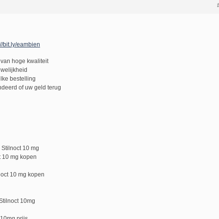
://bit.ly/eambien
van hoge kwaliteit
uwelijkheid
lke bestelling
deerd of uw geld terug
Stilnoct 10 mg
ct 10 mg kopen
lnoct 10 mg kopen
 Stilnoct 10mg
 10mg prijs