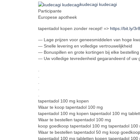
kudecagi kudecagi
Participante
Europese apotheek
tapentadol kopen zonder recept! =>
https://bit.ly/3
— Lage prijzen voor geneesmiddelen van hoge kwal
— Snelle levering en volledige vertrouwelijkheid
— Bonuspillen en grote kortingen bij elke bestelling
— Uw volledige tevredenheid gegarandeerd of uw g
.
.
.
.
.
tapentadol 100 mg kopen
Waar te koop tapentadol 100 mg
tapentadol 100 mg kopen tapentadol 100 mg tablet
Waar te bestellen tapentadol 100 mg
koop goedkoop tapentadol 100 mg tapentadol 100
Waar te bestellen tapentadol 50 mg koop goedkoo
tapentadol 100 mg tabletten kopen tapentadol 100