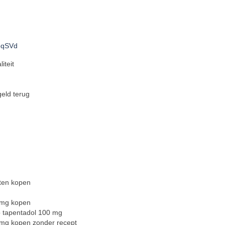
r8qSVd
iteit
eld terug
ten kopen
 mg kopen
p tapentadol 100 mg
 mg kopen zonder recept