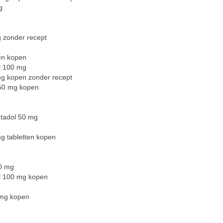
g
g zonder recept
en kopen
l 100 mg
mg kopen zonder recept
 50 mg kopen
ntadol 50 mg
g tabletten kopen
50 mg
l 100 mg kopen
 mg kopen