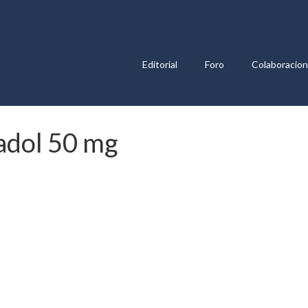
Editorial
Foro
Colaboracio
adol 50 mg