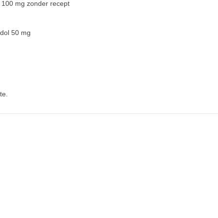
l 100 mg zonder recept
adol 50 mg
te.