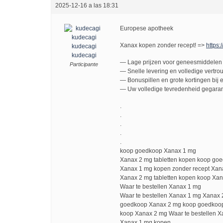
2025-12-16 a las 18:31
Europese apotheek
Xanax kopen zonder recept! =>
https:
kudecagi
kudecagi
— Lage prijzen voor geneesmiddelen 
Participante
— Snelle levering en volledige vertro
— Bonuspillen en grote kortingen bij e
— Uw volledige tevredenheid gegaran
.
.
.
.
.
koop goedkoop Xanax 1 mg
Xanax 2 mg tabletten kopen koop go
Xanax 1 mg kopen zonder recept Xan
Xanax 2 mg tabletten kopen koop Xa
Waar te bestellen Xanax 1 mg
Waar te bestellen Xanax 1 mg Xanax 
goedkoop Xanax 2 mg koop goedkoo
koop Xanax 2 mg Waar te bestellen 
Xanax 1 mg kopen