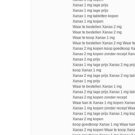
Xanax 1 mg lage prijs
Xanax 1 mg lage prijs
Xanax 1 mg tabletten kopen
Xanax 1 mg kopen
Waar te bestellen Xanax 2 mg
Waar te bestellen Xanax 2 mg
Waar te koop Xanax 1 mg
Waar te bestellen Xanax 2 mg Waar t
Xanax 2 mg kopen koop goedkoop X
Xanax 2 mg kopen zonder recept Xan
Xanax 2 mg prijs
Xanax 1 mg lage prijs Xanax 2 mg prij
koop Xanax 1 mg
Xanax 2 mg lage prijs Xanax 2 mg tab
Xanax 1 mg prijs
Waar te bestellen Xanax 1 mg
Xanax 2 mg lage prijs Xanax 1 mg tab
Xanax 2 mg kopen zonder recept
Waar kan ik Xanax 1 mg kopen Xanax 
Xanax 1 mg kopen zonder recept Waa
Xanax 1 mg lage prijs Xanax 1 mg ko
Xanax 2 mg kopen
koop goedkoop Xanax 1 mg Waar kan
Xanax 2 mg kopen Waar te koop Xan