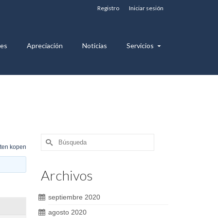
Registro
Iniciar sesión
nes
Apreciación
Noticias
Servicios
Buscar
tten kopen
por:
Archivos
septiembre 2020
agosto 2020