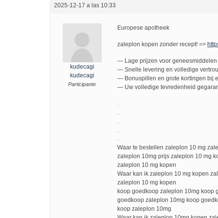
2025-12-17 a las 10:33
Europese apotheek
zaleplon kopen zonder recept! =>
http
— Lage prijzen voor geneesmiddelen 
kudecagi
— Snelle levering en volledige vertro
kudecagi
— Bonuspillen en grote kortingen bij e
Participante
— Uw volledige tevredenheid gegaran
.
.
.
.
.
Waar te bestellen zaleplon 10 mg zal
zaleplon 10mg prijs zaleplon 10 mg 
zaleplon 10 mg kopen
Waar kan ik zaleplon 10 mg kopen z
zaleplon 10 mg kopen
koop goedkoop zaleplon 10mg koop 
goedkoop zaleplon 10mg koop goedk
koop zaleplon 10mg
Waar kan ik zaleplon 10mg kopen zal