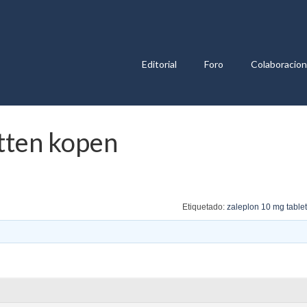
Editorial
Foro
Colaboracio
tten kopen
Etiquetado:
zaleplon 10 mg table