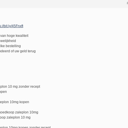
s://bit.ly/45Fnxft
van hoge kwaliteit
uwelijkheid
lke bestelling
deerd of uw geld terug
eplon 10 mg zonder recept
kopen
aleplon 10mg kopen
goedkoop zaleplon 10mg
oop zaleplon 10 mg
eplon 10mg kopen zonder recept