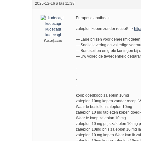
2025-12-16 a las 11:38
Europese apotheek
zaleplon kopen zonder recept! =>
http
kudecagi
kudecagi
— Lage prijzen voor geneesmiddelen 
Participante
— Snelle levering en volledige vertro
— Bonuspillen en grote kortingen bij e
— Uw volledige tevredenheid gegaran
.
.
.
.
.
koop goedkoop zaleplon 10mg
zaleplon 10mg kopen zonder recept W
Waar te bestellen zaleplon 10mg
zaleplon 10 mg tabletten kopen goed
Waar te koop zaleplon 10 mg
zaleplon 10 mg prijs zaleplon 10 mg pr
zaleplon 10mg prijs zaleplon 10 mg la
zaleplon 10 mg kopen Waar kan ik za
zaleplon 10mg kopen zaleplon 10mg