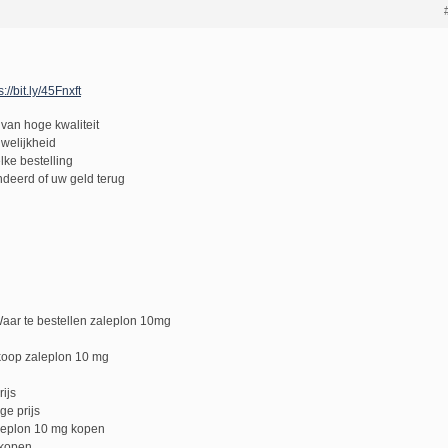
s://bit.ly/45Fnxft
van hoge kwaliteit
uwelijkheid
lke bestelling
deerd of uw geld terug
aar te bestellen zaleplon 10mg
koop zaleplon 10 mg
ijs
ge prijs
leplon 10 mg kopen
 kopen