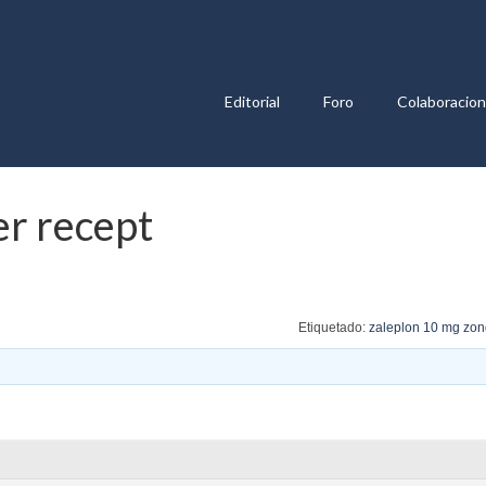
Editorial
Foro
Colaboracio
er recept
Etiquetado:
zaleplon 10 mg zon