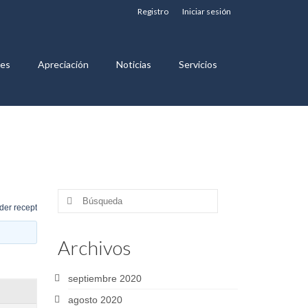
Registro
Iniciar sesión
nes
Apreciación
Noticias
Servicios
Buscar
der recept
por:
Archivos
septiembre 2020
agosto 2020