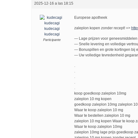
2025-12-16 a las 18:15
Europese apotheek
zaleplon kopen zonder recept! =>
http
kudecagi
kudecagi
— Lage prijzen voor geneesmiddelen 
Participante
— Snelle levering en volledige vertro
— Bonuspillen en grote kortingen bij e
— Uw volledige tevredenheid gegaran
.
.
.
.
.
koop goedkoop zaleplon 10mg
zaleplon 10 mg kopen
goedkoop zaleplon 10mg zaleplon 10
Waar te koop zaleplon 10 mg
Waar te bestellen zaleplon 10 mg
zaleplon 10 mg kopen Waar te koop z
Waar te koop zaleplon 10mg
zaleplon 10mg lage prijs goedkoop z
zaleplon 10 mg kopen zonder recept