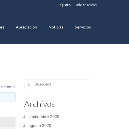
Registro
Iniciar sesión
nes
Apreciación
Noticias
Servicios
Buscar
der recept
por:
Archivos
septiembre 2020
agosto 2020