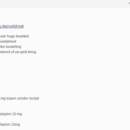
s://bit.ly/45Fnxft
van hoge kwaliteit
uwelijkheid
lke bestelling
deerd of uw geld terug
 mg kopen zonder recept
aleplon 10 mg
aleplon 10mg