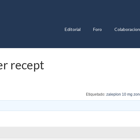
Editorial
Foro
Colaboracio
er recept
Etiquetado:
zaleplon 10 mg zon