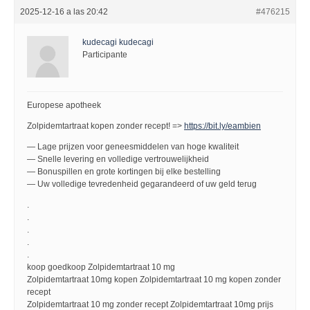
2025-12-16 a las 20:42
#476215
kudecagi kudecagi
Participante
Europese apotheek
Zolpidemtartraat kopen zonder recept! =>
https://bit.ly/eambien
— Lage prijzen voor geneesmiddelen van hoge kwaliteit
— Snelle levering en volledige vertrouwelijkheid
— Bonuspillen en grote kortingen bij elke bestelling
— Uw volledige tevredenheid gegarandeerd of uw geld terug
.
.
.
.
.
koop goedkoop Zolpidemtartraat 10 mg
Zolpidemtartraat 10mg kopen Zolpidemtartraat 10 mg kopen zonder
recept
Zolpidemtartraat 10 mg zonder recept Zolpidemtartraat 10mg prijs