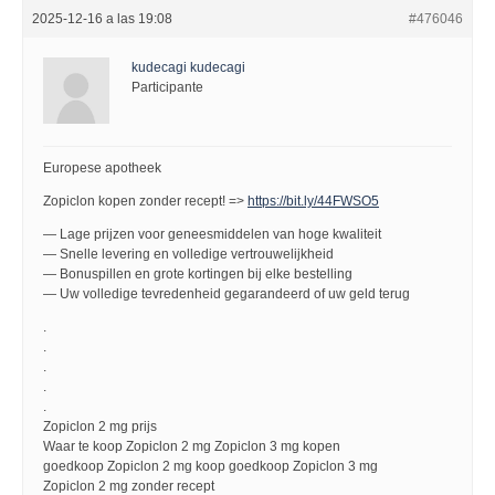
2025-12-16 a las 19:08
#476046
kudecagi kudecagi
Participante
Europese apotheek
Zopiclon kopen zonder recept! =>
https://bit.ly/44FWSO5
— Lage prijzen voor geneesmiddelen van hoge kwaliteit
— Snelle levering en volledige vertrouwelijkheid
— Bonuspillen en grote kortingen bij elke bestelling
— Uw volledige tevredenheid gegarandeerd of uw geld terug
.
.
.
.
.
Zopiclon 2 mg prijs
Waar te koop Zopiclon 2 mg Zopiclon 3 mg kopen
goedkoop Zopiclon 2 mg koop goedkoop Zopiclon 3 mg
Zopiclon 2 mg zonder recept