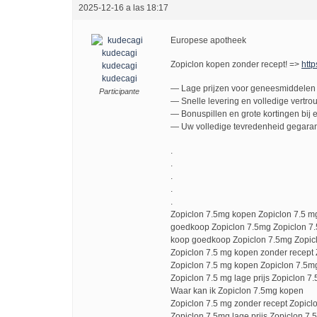
2025-12-16 a las 18:17
Europese apotheek
Zopiclon kopen zonder recept! =>
http
kudecagi
kudecagi
— Lage prijzen voor geneesmiddelen 
Participante
— Snelle levering en volledige vertro
— Bonuspillen en grote kortingen bij e
— Uw volledige tevredenheid gegaran
.
.
.
.
.
Zopiclon 7.5mg kopen Zopiclon 7.5 m
goedkoop Zopiclon 7.5mg Zopiclon 7
koop goedkoop Zopiclon 7.5mg Zopicl
Zopiclon 7.5 mg kopen zonder recept 
Zopiclon 7.5 mg kopen Zopiclon 7.5m
Zopiclon 7.5 mg lage prijs Zopiclon 7.
Waar kan ik Zopiclon 7.5mg kopen
Zopiclon 7.5 mg zonder recept Zopic
Zopiclon 7.5mg lage prijs Zopiclon 7