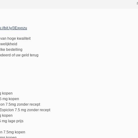
s://bit.ly/3Exvozu
van hoge kwaliteit
uwelijkheid
lke bestelling
deerd of uw geld terug
g kopen
.5 mg kopen
on 7.5mg zonder recept
Zopiclon 7.5 mg zonder recept
g kopen
5 mg lage prijs
lon 7.5mg kopen
.5mg kopen