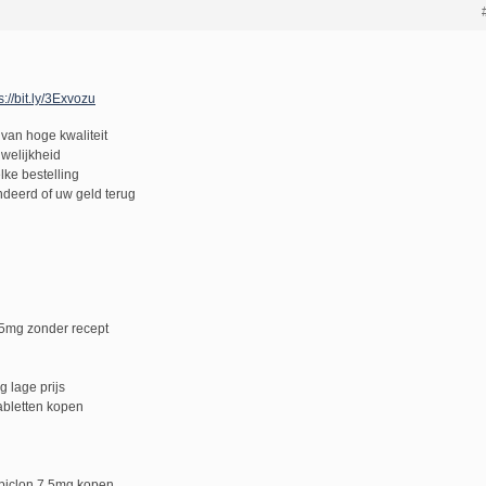
s://bit.ly/3Exvozu
van hoge kwaliteit
uwelijkheid
lke bestelling
deerd of uw geld terug
5mg zonder recept
 lage prijs
abletten kopen
piclon 7.5mg kopen