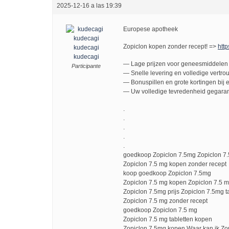
2025-12-16 a las 19:39
Europese apotheek
Zopiclon kopen zonder recept! =>
http
kudecagi
kudecagi
— Lage prijzen voor geneesmiddelen 
Participante
— Snelle levering en volledige vertro
— Bonuspillen en grote kortingen bij e
— Uw volledige tevredenheid gegaran
.
.
.
.
.
goedkoop Zopiclon 7.5mg Zopiclon 7.
Zopiclon 7.5 mg kopen zonder recept
koop goedkoop Zopiclon 7.5mg
Zopiclon 7.5 mg kopen Zopiclon 7.5 mg
Zopiclon 7.5mg prijs Zopiclon 7.5mg t
Zopiclon 7.5 mg zonder recept
goedkoop Zopiclon 7.5 mg
Zopiclon 7.5 mg tabletten kopen
Zopiclon 7.5mg kopen Waar kan ik Zo